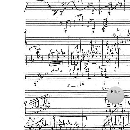
Verlag:
Moeck
Aufnahme:
WDR
Filter